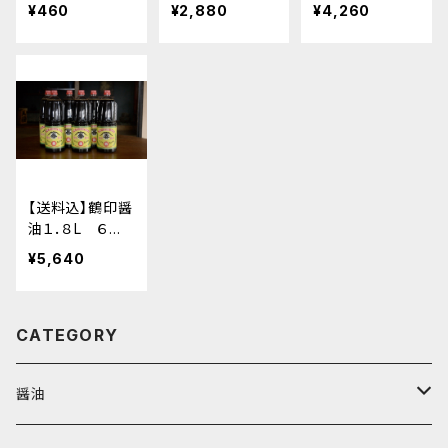
ックが３本
ックが６本
¥460
¥2,880
¥4,260
【送料込】鶴印醤
油１．８L ６本
箱
¥5,640
CATEGORY
醤油