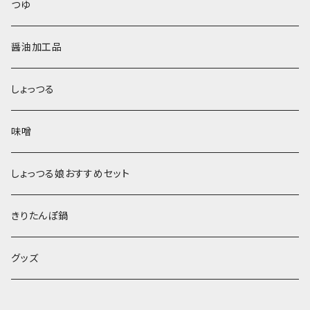
鶴印醤油
つゆ
本醸造醤油
醤油加工品
しょっつる
味噌
しょっつる娘おすすめセット
きりたんぽ鍋
グッズ