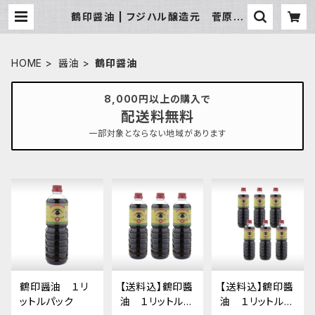
鶴印醤油 | フジハル醸造元 菅原春
吉商店
HOME
醤油
鶴印醤油
8,000円以上の購入で
配送料無料
一部対象とならない地域があります
鶴印醤油 １リ
【送料込】鶴印醬
【送料込】鶴印醬
ットルパック
油 １リットルパ
油 １リットルパ