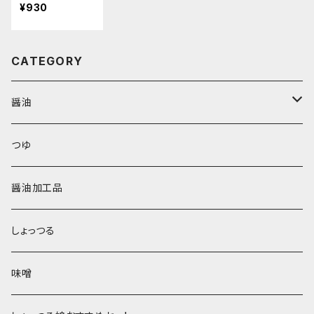
¥930
CATEGORY
醤油
鶴印醤油
つゆ
本醸造醤油
醤油加工品
しょっつる
味噌