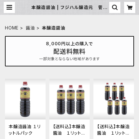
本醸造醤油 | フジハル醸造元 菅原
春吉商店
HOME
醤油
本醸造醤油
8,000円以上の購入で
配送料無料
一部対象とならない地域があります
本醸造醤油 １リ
【送料込】本醸造
【送料込】本醸造
ットルパック
醬油 １リットル
醬油 １リットル