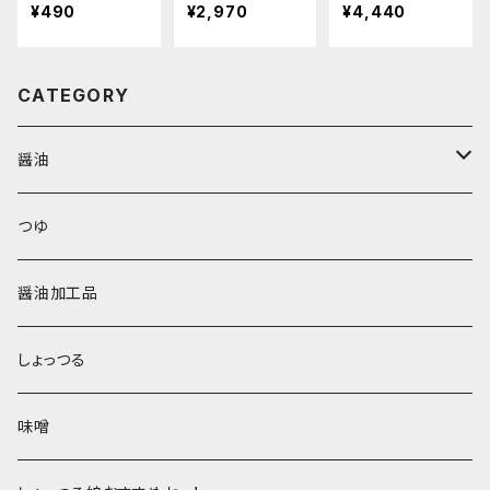
パックが３本
パックが６本
¥490
¥2,970
¥4,440
CATEGORY
醤油
鶴印醤油
つゆ
本醸造醤油
醤油加工品
しょっつる
味噌