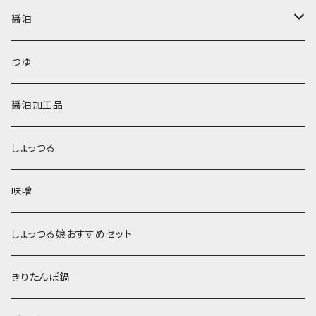
醤油
鶴印醤油
つゆ
本醸造醤油
醤油加工品
しょっつる
味噌
しょっつる娘おすすめセット
きりたんぽ鍋