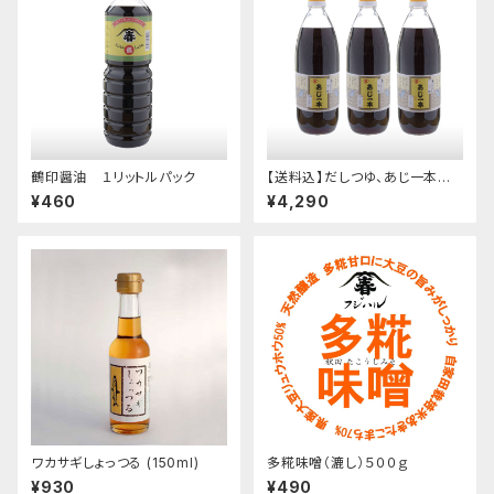
鶴印醤油 １リットルパック
【送料込】だしつゆ、あじ一本 １
リットルビンが３本
¥460
¥4,290
ワカサギしょっつる (150ml)
多糀味噌（漉し）５００ｇ
¥930
¥490