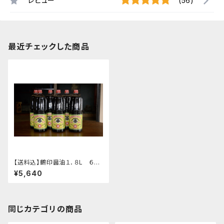
レビュー
(56)
最近チェックした商品
【送料込】鶴印醤油１．８L ６本
箱
¥5,640
同じカテゴリの商品