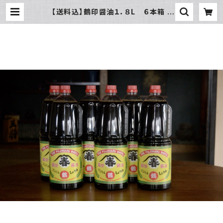
【送料込】鶴印醤油１．８L ６本箱 |
フジハル醸造元 菅原春吉商店