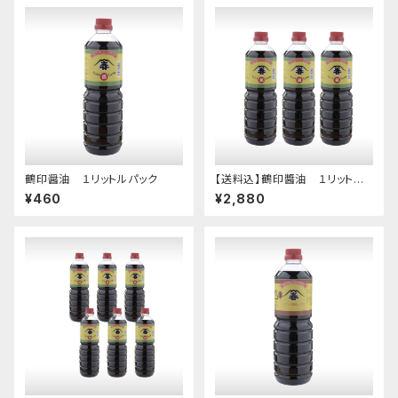
鶴印醤油 １リットルパック
【送料込】鶴印醬油 １リットル
パックが３本
¥460
¥2,880